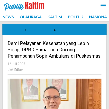
Lewati
ke
konten
NEWS
OLAHRAGA
KALTIM
POLITIK
NASIONAL
Beranda
»
ADVETORIAL
»
Demi
Pelayanan
Kesehatan
Demi Pelayanan Kesehatan yang Lebih
yang
Sigap, DPRD Samarinda Dorong
Lebih
Penambahan Sopir Ambulans di Puskesmas
Sigap,
16 Juli 2025
oleh
-
DPRD
Editor
oleh
Editor
Samarinda
Dorong
Penambahan
Sopir
Ambulans
di
Puskesmas