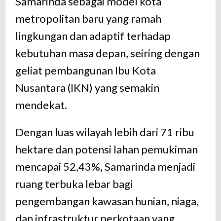
Samarinda
sebagai
model
kota
metropolitan
baru
yang
ramah
lingkungan
dan
adaptif
terhadap
kebutuhan
masa
depan,
seiring
dengan
geliat
pembangunan
Ibu
Kota
Nusantara (
IKN)
yang
semakin
mendekat.
Dengan
luas
wilayah
lebih
dari
71
ribu
hektare
dan
potensi
lahan
pemukiman
mencapai
52,43%,
Samarinda
menjadi
ruang
terbuka
lebar
bagi
pengembangan
kawasan
hunian,
niaga,
dan
infrastruktur
perkotaan
yang