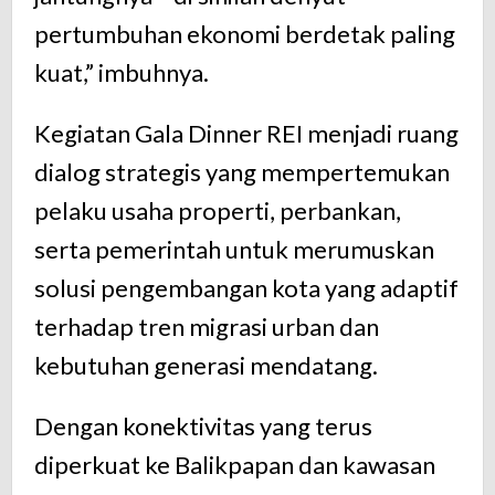
pertumbuhan
ekonomi
berdetak
paling
kuat,”
imbuhnya.
Kegiatan
Gala
Dinner
REI
menjadi
ruang
dialog
strategis
yang
mempertemukan
pelaku
usaha
properti,
perbankan,
serta
pemerintah
untuk
merumuskan
solusi
pengembangan
kota
yang
adaptif
terhadap
tren
migrasi
urban
dan
kebutuhan
generasi
mendatang.
Dengan
konektivitas
yang
terus
diperkuat
ke
Balikpapan
dan
kawasan