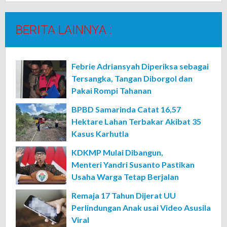
BERITA LAINNYA :
Febrie Adriansyah Diperiksa sebagai
Tersangka, Tangan Diborgol dan
Pakai Rompi Tahanan
BPBD Samarinda Catat 16,57
Hektare Lahan Terbakar Akibat 35
Kasus Karhutla
KDKMP Mulai Dibangun,
Menteri Yandri Susanto Pastikan
Usaha Warga Tetap Berjalan
Remaja 17 Tahun Dijerat UU
Perlindungan Anak usai Video Asusila
Viral