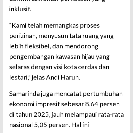
inklusif.
“
Kami
telah
memangkas
proses
perizinan,
menyusun
tata
ruang
yang
lebih
fleksibel,
dan
mendorong
pengembangan
kawasan
hijau
yang
selaras
dengan
visi
kota
cerdas
dan
lestari,”
jelas
Andi
Harun.
Samarinda
juga
mencatat
pertumbuhan
ekonomi
impresif
sebesar
8,64
persen
di
tahun
2025,
jauh
melampaui
rata-
rata
nasional
5,05
persen.
Hal
ini