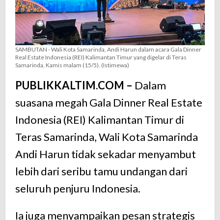
IKN
SAMBUTAN - Wali Kota Samarinda, Andi Harun dalam acara Gala Dinner
Real Estate Indonesia (REI) Kalimantan Timur yang digelar di Teras
Samarinda, Kamis malam (15/5). (Istimewa)
PUBLIKKALTIM.COM –
Dalam
suasana
megah
Gala
Dinner
Real
Estate
Indonesia (
REI)
Kalimantan
Timur
di
Teras
Samarinda,
Wali
Kota
Samarinda
Andi
Harun
tidak
sekadar
menyambut
lebih
dari
seribu
tamu
undangan
dari
seluruh
penjuru
Indonesia.
Ia
juga
menyampaikan
pesan
strategis