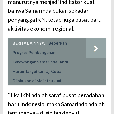
menurutnya
menjadi
indikator
kuat
bahwa
Samarinda
bukan
sekadar
penyangga
IKN,
tetapi
juga
pusat
baru
aktivitas
ekonomi
regional.
BERITA LAINNYA :
Beberkan
Progres Pembangunan
Terowongan Samarinda, Andi
Harun Targetkan Uji Coba
Dilakukan di Mei atau Juni
“
Jika
IKN
adalah
saraf
pusat
peradaban
baru
Indonesia,
maka
Samarinda
adalah
jantungnya—
di
sinilah
denyut