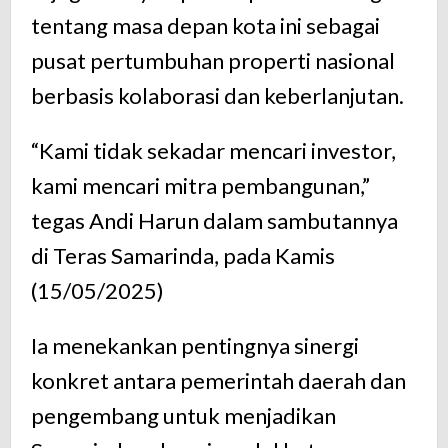
tentang
masa
depan
kota
ini
sebagai
pusat
pertumbuhan
properti
nasional
berbasis
kolaborasi
dan
keberlanjutan.
“
Kami
tidak
sekadar
mencari
investor,
kami
mencari
mitra
pembangunan,”
tegas
Andi
Harun
dalam
sambutannya
di Teras Samarinda, pada Kamis
(15/05/2025)
Ia
menekankan
pentingnya
sinergi
konkret
antara
pemerintah
daerah
dan
pengembang
untuk
menjadikan