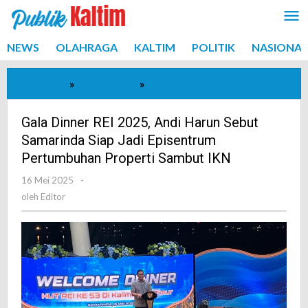
Lewati
ke
konten
NEWS
OLAHRAGA
KALTIM
POLITIK
NASIONAL
Beranda
»
NASIONAL
»
Gala
Dinner
REI
Gala Dinner REI 2025, Andi Harun Sebut
2025,
Samarinda Siap Jadi Episentrum
Andi
Pertumbuhan Properti Sambut IKN
Harun
16 Mei 2025
oleh
-
Sebut
Editor
oleh
Editor
Samarinda
Siap
Jadi
Episentrum
Pertumbuhan
Properti
Sambut