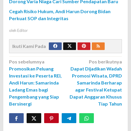
Dorong Varia Niaga Cari Sumber Pendapatan Baru
Cegah Risiko Hukum, Andi Harun Dorong Bidan
Perkuat SOP dan Integritas
oleh
Editor
Ikuti Kami Pada
Navigasi
Pos sebelumnya
Pos berikutnya
Promosikan Peluang
Dapat Dijadikan Wadah
pos
Investasi ke Peserta REI,
Promosi Wisata, DPRD
Andi Harun: Samarinda
Samarinda Berharap
Ladang Emas bagi
agar Festival Ketupat
Pengembang yang Siap
Dapat Anggaran Khusus
Bersinergi
Tiap Tahun