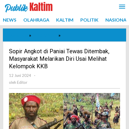
Lewati
ke
konten
NEWS
OLAHRAGA
KALTIM
POLITIK
NASIONAL
Beranda
»
NASIONAL
»
Sopir
Angkot
di
Sopir Angkot di Paniai Tewas Ditembak,
Paniai
Masyarakat Melarikan Diri Usai Melihat
Tewas
Kelompok KKB
Ditembak,
12 Juni 2024
oleh
-
Masyarakat
Editor
oleh
Editor
Melarikan
Diri
Usai
Melihat
Kelompok
KKB