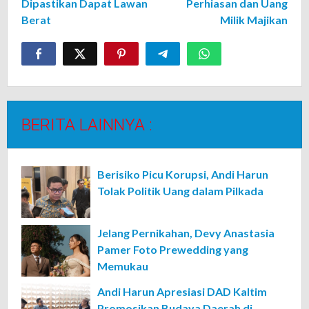
Dipastikan Dapat Lawan
Perhiasan dan Uang
Berat
Milik Majikan
BERITA LAINNYA :
Berisiko Picu Korupsi, Andi Harun
Tolak Politik Uang dalam Pilkada
Jelang Pernikahan, Devy Anastasia
Pamer Foto Prewedding yang
Memukau
Andi Harun Apresiasi DAD Kaltim
Promosikan Budaya Daerah di