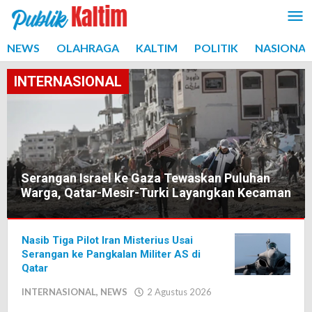
Lewati
ke
konten
NEWS
OLAHRAGA
KALTIM
POLITIK
NASIONAL
INTERNASIONAL
Serangan Israel ke Gaza Tewaskan Puluhan
Warga, Qatar-Mesir-Turki Layangkan Kecaman
INTERNASIONAL
,
Nasib Tiga Pilot Iran Misterius Usai
NEWS
Serangan ke Pangkalan Militer AS di
4
Qatar
Agustus
INTERNASIONAL
,
NEWS
2 Agustus 2026
oleh
2026
Editor
oleh