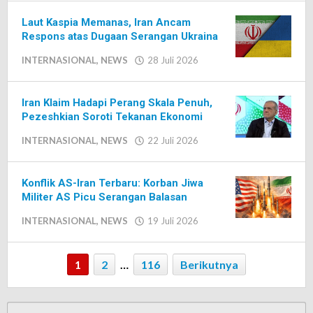
Editor
Laut Kaspia Memanas, Iran Ancam
Respons atas Dugaan Serangan Ukraina
INTERNASIONAL
,
NEWS
28 Juli 2026
oleh
Editor
Iran Klaim Hadapi Perang Skala Penuh,
Pezeshkian Soroti Tekanan Ekonomi
INTERNASIONAL
,
NEWS
22 Juli 2026
oleh
Editor
Konflik AS-Iran Terbaru: Korban Jiwa
Militer AS Picu Serangan Balasan
INTERNASIONAL
,
NEWS
19 Juli 2026
oleh
Editor
1
2
…
116
Berikutnya
Cari