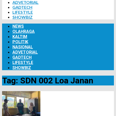
ADVETORIAL
GADTECH
LIFESTYLE
SHOWBIZ
NEWS
OLAHRAGA
KALTIM
POLITIK
NASIONAL
ADVETORIAL
GADTECH
LIFESTYLE
SHOWBIZ
Tag:
SDN 002 Loa Janan