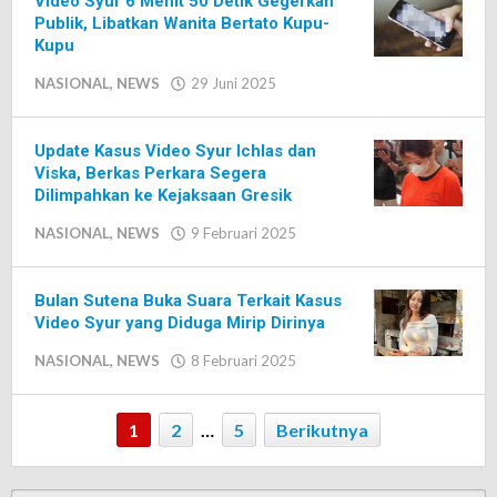
Video Syur 6 Menit 50 Detik Gegerkan
Publik, Libatkan Wanita Bertato Kupu-
Kupu
NASIONAL
,
NEWS
29 Juni 2025
oleh
Editor
Update Kasus Video Syur Ichlas dan
Viska, Berkas Perkara Segera
Dilimpahkan ke Kejaksaan Gresik
NASIONAL
,
NEWS
9 Februari 2025
oleh
Editor
Bulan Sutena Buka Suara Terkait Kasus
Video Syur yang Diduga Mirip Dirinya
NASIONAL
,
NEWS
8 Februari 2025
oleh
Editor
1
2
…
5
Berikutnya