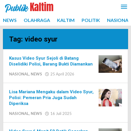
Lewati
ke
konten
NEWS
OLAHRAGA
KALTIM
POLITIK
NASIONAL
Tag:
video syur
Kasus Video Syur Sejoli di Batang
Diselidiki Polisi, Barang Bukti Diamankan
NASIONAL
,
NEWS
25 April 2026
oleh
Editor
Lisa Mariana Mengaku dalam Video Syur,
Polisi: Pemeran Pria Juga Sudah
Diperiksa
NASIONAL
,
NEWS
16 Juli 2025
oleh
Editor