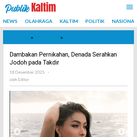
Lewati
ke
konten
NEWS
OLAHRAGA
KALTIM
POLITIK
NASIONAL
Beranda
»
GADTECH
»
Dambakan
Pernikahan,
Denada
Dambakan Pernikahan, Denada Serahkan
Serahkan
Jodoh pada Takdir
Jodoh
18 Desember 2025
oleh
-
pada
Editor
oleh
Editor
Takdir