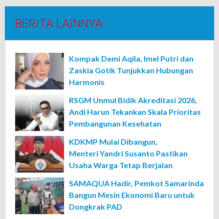
BERITA LAINNYA :
Kompak Demi Aqila, Imel Putri dan
Zaskia Gotik Tunjukkan Hubungan
Harmonis
RSGM Unmul Bidik Akreditasi 2026,
Andi Harun Tekankan Skala Prioritas
Pembangunan Kesehatan
KDKMP Mulai Dibangun,
Menteri Yandri Susanto Pastikan
Usaha Warga Tetap Berjalan
SAMAQUA Hadir, Pemkot Samarinda
Bangun Mesin Ekonomi Baru untuk
Dongkrak PAD