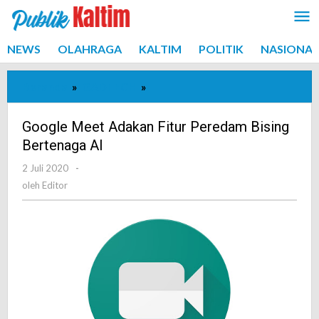
Lewati
ke
konten
NEWS
OLAHRAGA
KALTIM
POLITIK
NASIONAL
Beranda
»
GADTECH
»
Google
Meet
Adakan
Google Meet Adakan Fitur Peredam Bising
Fitur
Bertenaga AI
Peredam
2 Juli 2020
oleh
-
Bising
Editor
oleh
Editor
Bertenaga
AI