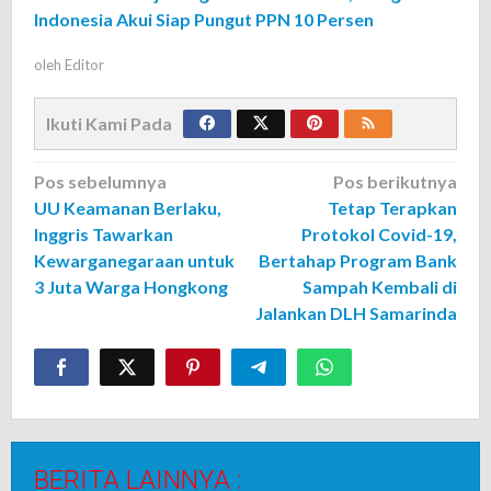
Indonesia Akui Siap Pungut PPN 10 Persen
oleh
Editor
Ikuti Kami Pada
Navigasi
Pos sebelumnya
Pos berikutnya
UU Keamanan Berlaku,
Tetap Terapkan
pos
Inggris Tawarkan
Protokol Covid-19,
Kewarganegaraan untuk
Bertahap Program Bank
3 Juta Warga Hongkong
Sampah Kembali di
Jalankan DLH Samarinda
BERITA LAINNYA :