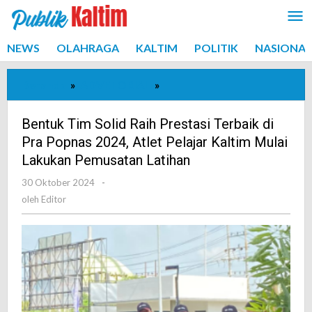
Lewati
ke
konten
NEWS
OLAHRAGA
KALTIM
POLITIK
NASIONAL
Beranda
»
ADVETORIAL
»
Bentuk
Tim
Solid
Bentuk Tim Solid Raih Prestasi Terbaik di
Raih
Pra Popnas 2024, Atlet Pelajar Kaltim Mulai
Prestasi
Lakukan Pemusatan Latihan
Terbaik
30 Oktober 2024
oleh
-
di
Editor
oleh
Editor
Pra
Popnas
2024,
Atlet
Pelajar
Kaltim
Mulai