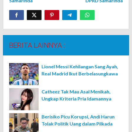
Samarinda
DPRD Samarinda
BERITA LAINNYA :
Lionel Messi Kehilangan Sang Ayah,
Real Madrid Ikut Berbelasungkawa
Catheez Tak Mau Asal Menikah,
Ungkap Kriteria Pria Idamannya
Berisiko Picu Korupsi, Andi Harun
Tolak Politik Uang dalam Pilkada