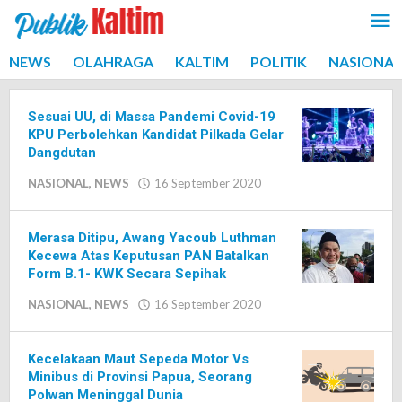
Lewati
ke
konten
NEWS
OLAHRAGA
KALTIM
POLITIK
NASIONAL
Sesuai UU, di Massa Pandemi Covid-19
KPU Perbolehkan Kandidat Pilkada Gelar
Dangdutan
NASIONAL
,
NEWS
16 September 2020
oleh
Editor
Merasa Ditipu, Awang Yacoub Luthman
Kecewa Atas Keputusan PAN Batalkan
Form B.1- KWK Secara Sepihak
NASIONAL
,
NEWS
16 September 2020
oleh
Editor
Kecelakaan Maut Sepeda Motor Vs
Minibus di Provinsi Papua, Seorang
Polwan Meninggal Dunia