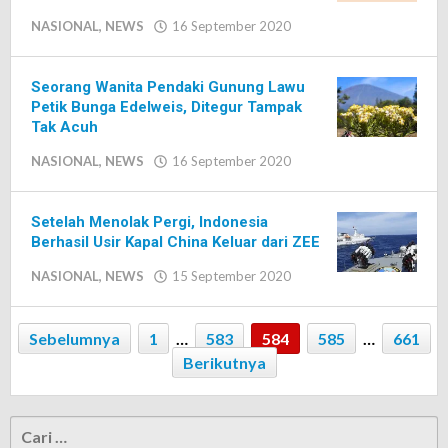
NASIONAL
,
NEWS
16 September 2020
oleh
Editor
Seorang Wanita Pendaki Gunung Lawu
Petik Bunga Edelweis, Ditegur Tampak
Tak Acuh
NASIONAL
,
NEWS
16 September 2020
oleh
Editor
Setelah Menolak Pergi, Indonesia
Berhasil Usir Kapal China Keluar dari ZEE
NASIONAL
,
NEWS
15 September 2020
oleh
Editor
Sebelumnya
1
…
583
584
585
…
661
Berikutnya
Cari