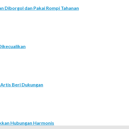
an Diborgol dan Pakai Rompi Tahanan
Dikecualikan
 Artis Beri Dukungan
jukkan Hubungan Harmonis