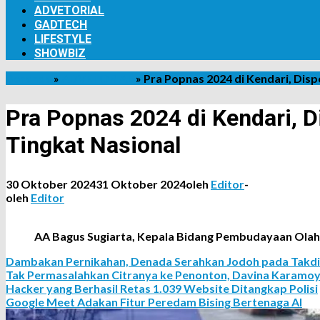
ADVETORIAL
GADTECH
LIFESTYLE
SHOWBIZ
Beranda
»
ADVETORIAL
»
Pra Popnas 2024 di Kendari, Dispo
Pra Popnas 2024 di Kendari, Di
Tingkat Nasional
30 Oktober 2024
31 Oktober 2024
oleh
Editor
-
oleh
Editor
AA Bagus Sugiarta, Kepala Bidang Pembudayaan Olah
Dambakan Pernikahan, Denada Serahkan Jodoh pada Takdi
Tak Permasalahkan Citranya ke Penonton, Davina Karamoy 
Hacker yang Berhasil Retas 1.039 Website Ditangkap Polisi
Google Meet Adakan Fitur Peredam Bising Bertenaga AI