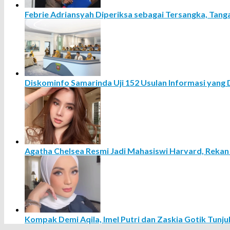
Febrie Adriansyah Diperiksa sebagai Tersangka, Tang
Diskominfo Samarinda Uji 152 Usulan Informasi yang 
Agatha Chelsea Resmi Jadi Mahasiswi Harvard, Rekan
Kompak Demi Aqila, Imel Putri dan Zaskia Gotik Tun