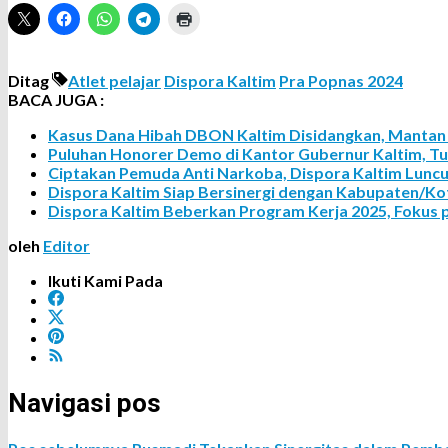
Ditag
Atlet pelajar
Dispora Kaltim
Pra Popnas 2024
BACA JUGA :
Kasus Dana Hibah DBON Kaltim Disidangkan, Mantan 
Puluhan Honorer Demo di Kantor Gubernur Kaltim, Tu
Ciptakan Pemuda Anti Narkoba, Dispora Kaltim Lunc
Dispora Kaltim Siap Bersinergi dengan Kabupaten/
Dispora Kaltim Beberkan Program Kerja 2025, Fokus
oleh
Editor
Ikuti Kami Pada
Navigasi pos