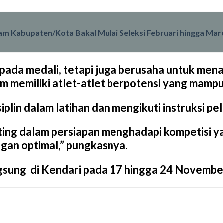
nam Kabupaten/Kota Bakal Mulai Seleksi Februari hingga Mar
 pada medali, tetapi juga berusaha untuk men
memiliki atlet-atlet berpotensi yang mampu b
plin dalam latihan dan mengikuti instruksi pe
nting dalam persiapan menghadapi kompetisi y
ngan optimal,” pungkasnya.
ngsung di Kendari pada 17 hingga 24 Novembe