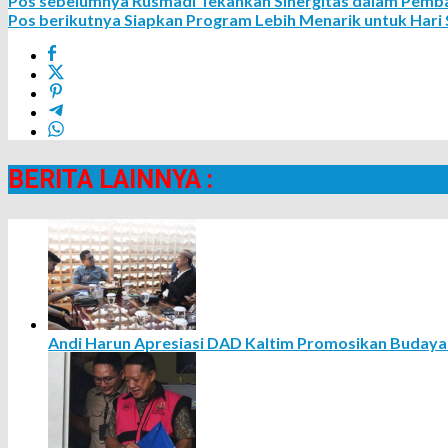
Pos sebelumnya
Rusmadi Tekankan Sinergitas dalam Pemb
Pos berikutnya
Siapkan Program Lebih Menarik untuk Hari
BERITA LAINNYA :
Andi Harun Apresiasi DAD Kaltim Promosikan Budaya 