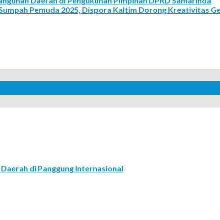
angunan Daerah di Pengukuhan Pimpinan DPRD Samarinda
 Sumpah Pemuda 2025, Dispora Kaltim Dorong Kreativitas G
Daerah di Panggung Internasional