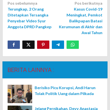
Navigasi
Pos sebelumnya
Pos berikutnya
Terungkap, 2 Orang
Kasus Covid-19
pos
Ditetapkan Tersangka
Meningkat, Pemkot
Penyebar Video Syur
Balikpapan Batasi
Anggota DPRD Pangkep
Kerumunan di Akhir dan
Awal Tahun
BERITA LAINNYA :
Berisiko Picu Korupsi, Andi Harun
Tolak Politik Uang dalam Pilkada
Jelang Pernikahan, Devy Anastasia