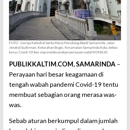
FOTO : Gereja Katedral Santa Maria Penolong Abadi Samarinda, Jalan
Jendral Sudirman, Kelurahan Bugis, Kecamatan Samarinda Kota, bebas
kasus Covid-19 dan siap melaksanakan perayaan natal/VONIS.ID
PUBLIKKALTIM.COM, SAMARINDA
–
Perayaan hari besar keagamaan di
tengah wabah pandemi Covid-19 tentu
membuat sebagian orang merasa was-
was.
Sebab aturan berkumpul dalam jumlah