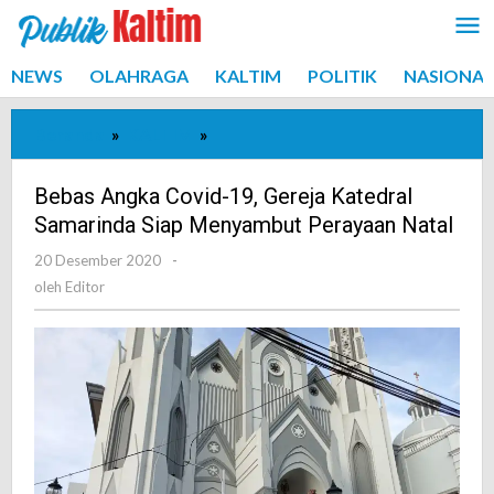
Lewati
ke
konten
NEWS
OLAHRAGA
KALTIM
POLITIK
NASIONAL
Beranda
»
KALTIM
»
Bebas
Angka
Covid-
Bebas Angka Covid-19, Gereja Katedral
19,
Samarinda Siap Menyambut Perayaan Natal
Gereja
20 Desember 2020
oleh
-
Katedral
Editor
oleh
Editor
Samarinda
Siap
Menyambut
Perayaan
Natal