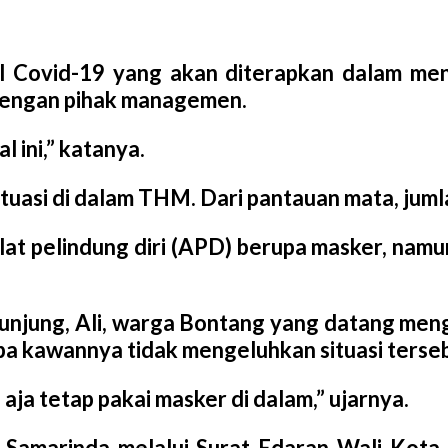
l Covid-19 yang akan diterapkan dalam men
dengan pihak managemen.
 ini,” katanya.
ituasi di dalam THM. Dari pantauan mata, ju
t pelindung diri (APD) berupa masker, namun
ngunjung, Ali, warga Bontang yang datang me
a kawannya tidak mengeluhkan situasi terseb
aja tetap pakai masker di dalam,” ujarnya.
) Samarinda melalui Surat Edaran Wali Ko