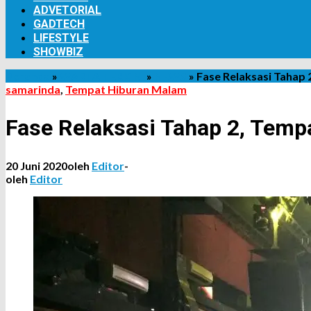
ADVETORIAL
GADTECH
LIFESTYLE
SHOWBIZ
Beranda
»
WARTA TERKINI
»
NEWS
»
Fase Relaksasi Tahap
samarinda
,
Tempat Hiburan Malam
Fase Relaksasi Tahap 2, Temp
20 Juni 2020
oleh
Editor
-
oleh
Editor