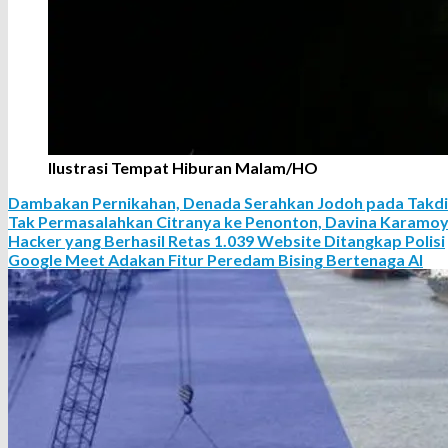
Ilustrasi Tempat Hiburan Malam/HO
Dambakan Pernikahan, Denada Serahkan Jodoh pada Takdi
Tak Permasalahkan Citranya ke Penonton, Davina Karamoy 
Hacker yang Berhasil Retas 1.039 Website Ditangkap Polisi
Google Meet Adakan Fitur Peredam Bising Bertenaga AI