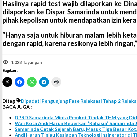
Hasilnya rapid test wajib dilaporkan ke Din
dilaporkan ke Dispar Samarinda untuk mend
pihak kepolisan untuk mendapatkan izin kera
“Hanya saja untuk hiburan malam lebih ket
dengan rapid, karena resikonya lebih ringan
1.028 Tayangan
Bagikan :
Ditag
Dipadati Pengunjung
Fase Relaksasi Tahap 2
Relaks
BACA JUGA :
DPRD Samarinda Minta Pemkot Tindak THM yang Didu
Wali Kota Andi Harun Beberkan “Rahasia” Samarinda Ja
Samarinda Cetak Sejarah Baru, Masuk Tiga Besar Kota
Andi Harun Tinjau Kesiapan Teknologi Insinerator di