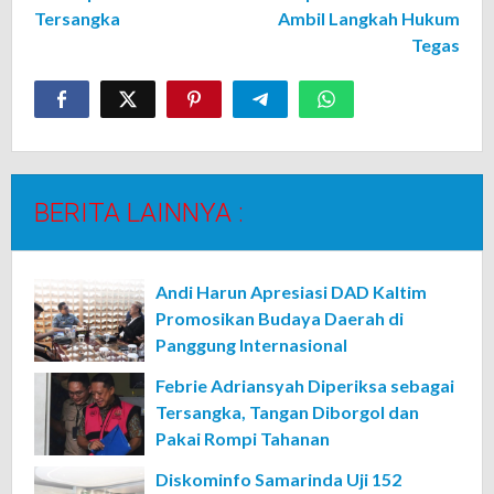
Tersangka
Ambil Langkah Hukum
Tegas
BERITA LAINNYA :
Andi Harun Apresiasi DAD Kaltim
Promosikan Budaya Daerah di
Panggung Internasional
Febrie Adriansyah Diperiksa sebagai
Tersangka, Tangan Diborgol dan
Pakai Rompi Tahanan
Diskominfo Samarinda Uji 152