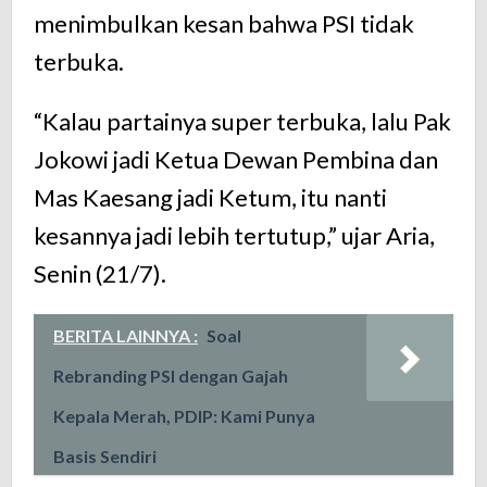
menimbulkan kesan bahwa PSI tidak
terbuka.
“Kalau partainya super terbuka, lalu Pak
Jokowi jadi Ketua Dewan Pembina dan
Mas Kaesang jadi Ketum, itu nanti
kesannya jadi lebih tertutup,” ujar Aria,
Senin (21/7).
BERITA LAINNYA :
Soal
Rebranding PSI dengan Gajah
Kepala Merah, PDIP: Kami Punya
Basis Sendiri