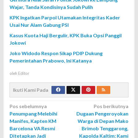
Wajar, Tanda Kondisinya Sudah Pulih
KPK Ingatkan Parpol Utamakan Integritas Kader
Usai Nur Alam Gabung PSI
Kasus Kuota Haji Bergulir, KPK Buka Opsi Panggil
Jokowi
Joko Widodo Respon Sikap PDIP Dukung
Pemerintahan Prabowo, Ini Katanya
oleh
Editor
Ikuti Kami Pada
Navigasi
Pos sebelumnya
Pos berikutnya
Penumpang Melebihi
Dugaan Pengeroyokan
pos
Manifes, Kapten KM
Warga di Depan Mako
Barcelona VA Resmi
Brimob Tenggarong,
Ditetapkan Jadi
Kapolda Kaltim: Kami