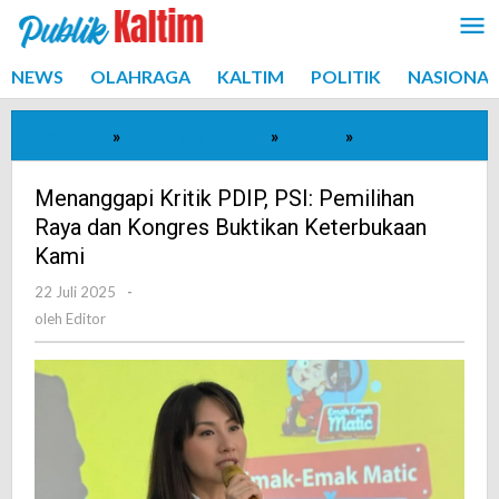
Lewati
ke
konten
NEWS
OLAHRAGA
KALTIM
POLITIK
NASIONAL
Beranda
»
WARTA TERKINI
»
NEWS
»
Menanggapi
Kritik
PDIP,
Menanggapi Kritik PDIP, PSI: Pemilihan
PSI:
Raya dan Kongres Buktikan Keterbukaan
Pemilihan
Kami
Raya
22 Juli 2025
oleh
-
dan
Editor
oleh
Editor
Kongres
Buktikan
Keterbukaan
Kami