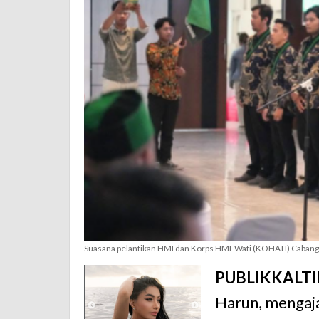
Suasana pelantikan HMI dan Korps HMI-Wati (KOHATI) Caban
PUBLIKKALT
Harun, mengaj