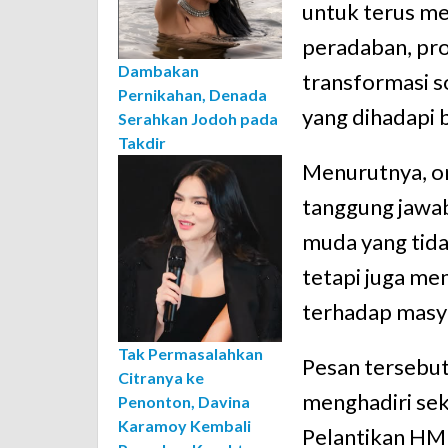
untuk terus me
peradaban, pr
Dambakan
transformasi s
Pernikahan, Denada
yang dihadapi 
Serahkan Jodoh pada
Takdir
Menurutnya, or
tanggung jawab
muda yang tida
tetapi juga mem
terhadap masy
Tak Permasalahkan
Pesan tersebut
Citranya ke
menghadiri se
Penonton, Davina
Karamoy Kembali
Pelantikan HM