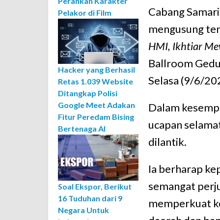
Perankan Karakter
Cabang Samari
Pelakor di Film
mengusung t
HMI, Ikhtiar M
Ballroom Gedu
Hacker yang Berhasil
Selasa (9/6/20
Retas 1.039 Website
Ditangkap Polisi
Google Meet Adakan
Dalam kesempa
Fitur Peredam Bising
ucapan selamat
Bertenaga AI
dilantik.
Ia berharap k
semangat perju
Soal Ekspor, Berikut
16 Tuduhan dari 9
memperkuat ko
Negara Untuk