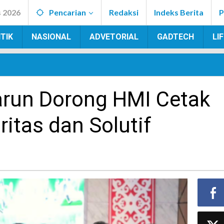
s 2026
Pencarian
Redaksi
Indeks Berita
P
TIK
NASIONAL
ADVETORIAL
GADTECH
LI
arun Dorong HMI Cetak
ritas dan Solutif