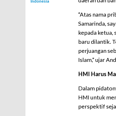
daerah dan ban
Indonesia
“Atas nama pr
Samarinda, sa
kepada ketua, 
baru dilantik. 
perjuangan se
Islam,” ujar An
HMI Harus Ma
Dalam pidaton
HMI untuk mem
perspektif seja