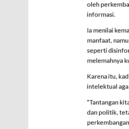
oleh perkemba
informasi.
Ia menilai kem
manfaat, namu
seperti disinfor
melemahnya kua
Karena itu, ka
intelektual aga
“Tantangan kita
dan politik, te
perkembangan t