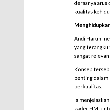
derasnya arus 
kualitas kehid
Menghidupkan K
Andi Harun men
yang terangkum
sangat relevan
Konsep tersebu
penting dalam
berkualitas.
Ia menjelaska
kader HMI unt