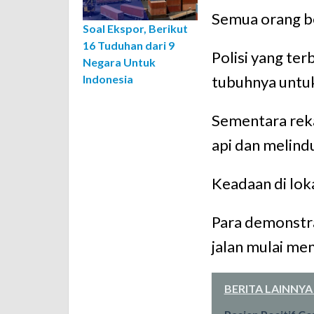
Semua orang be
Soal Ekspor, Berikut
16 Tuduhan dari 9
Polisi yang te
Negara Untuk
Indonesia
tubuhnya untu
Sementara re
api dan melindu
Keadaan di lok
Para demonstra
jalan mulai men
BERITA LAINNYA 