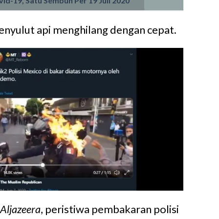
vid-19, Satu Sembuh Per 19 Juli 2020
enyulut api menghilang dengan cepat.
Aljazeera
, peristiwa pembakaran polisi