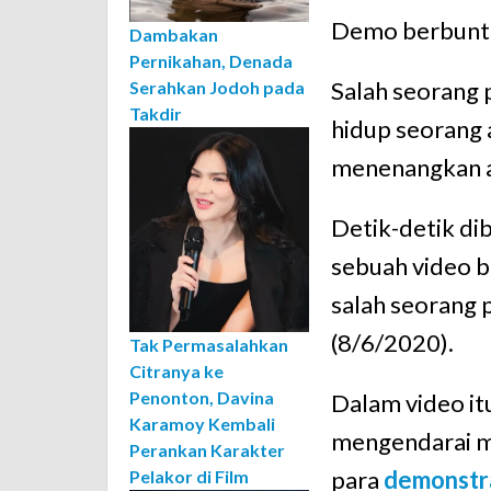
Demo berbuntut
Dambakan
Pernikahan, Denada
Salah seorang
Serahkan Jodoh pada
Takdir
hidup seorang
menenangkan a
Detik-detik dib
sebuah video b
salah seorang
(8/6/2020).
Tak Permasalahkan
Citranya ke
Penonton, Davina
Dalam video itu
Karamoy Kembali
mengendarai 
Perankan Karakter
para
demonstr
Pelakor di Film