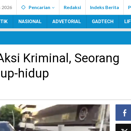
s 2026
Pencarian
Redaksi
Indeks Berita
P
TIK
NASIONAL
ADVETORIAL
GADTECH
LI
ksi Kriminal, Seorang
dup-hidup