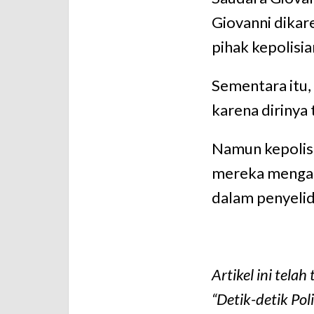
Giovanni dikar
pihak kepolisia
Sementara itu,
karena dirinya
Namun kepolis
mereka mengat
dalam penyelid
Artikel ini tel
“Detik-detik Pol