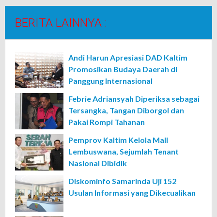
BERITA LAINNYA :
Andi Harun Apresiasi DAD Kaltim
Promosikan Budaya Daerah di
Panggung Internasional
Febrie Adriansyah Diperiksa sebagai
Tersangka, Tangan Diborgol dan
Pakai Rompi Tahanan
Pemprov Kaltim Kelola Mall
Lembuswana, Sejumlah Tenant
Nasional Dibidik
Diskominfo Samarinda Uji 152
Usulan Informasi yang Dikecualikan