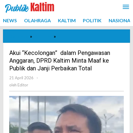
Lewati
ke
konten
NEWS
OLAHRAGA
KALTIM
POLITIK
NASIONAL
Beranda
»
KALTIM
»
Akui
"Kecolongan"
dalam
Akui “Kecolongan” dalam Pengawasan
Pengawasan
Anggaran, DPRD Kaltim Minta Maaf ke
Anggaran,
Publik dan Janji Perbaikan Total
DPRD
21 April 2026
oleh
-
Kaltim
Editor
oleh
Editor
Minta
Maaf
ke
Publik
dan
Janji
Perbaikan