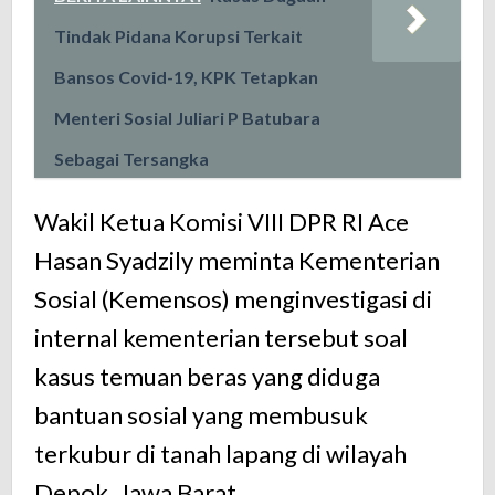
Tindak Pidana Korupsi Terkait
Bansos Covid-19, KPK Tetapkan
Menteri Sosial Juliari P Batubara
Sebagai Tersangka
Wakil Ketua Komisi VIII DPR RI Ace
Hasan Syadzily meminta Kementerian
Sosial (Kemensos) menginvestigasi di
internal kementerian tersebut soal
kasus temuan beras yang diduga
bantuan sosial yang membusuk
terkubur di tanah lapang di wilayah
Depok, Jawa Barat.