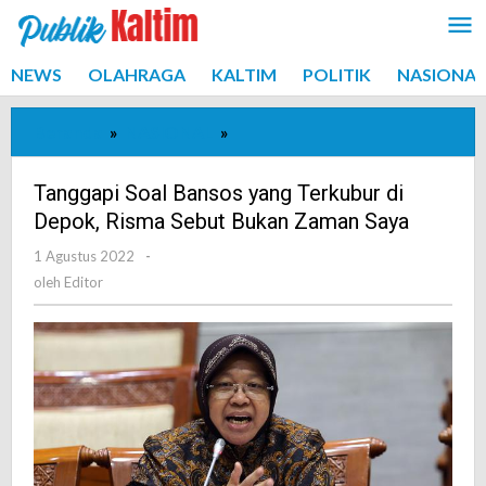
Lewati
ke
konten
NEWS
OLAHRAGA
KALTIM
POLITIK
NASIONAL
Beranda
»
NASIONAL
»
Tanggapi
Soal
Bansos
Tanggapi Soal Bansos yang Terkubur di
yang
Depok, Risma Sebut Bukan Zaman Saya
Terkubur
1 Agustus 2022
oleh
-
di
Editor
oleh
Editor
Depok,
Risma
Sebut
Bukan
Zaman
Saya