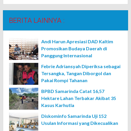
BERITA LAINNYA :
Andi Harun Apresiasi DAD Kaltim
Promosikan Budaya Daerah di
Panggung Internasional
Febrie Adriansyah Diperiksa sebagai
Tersangka, Tangan Diborgol dan
Pakai Rompi Tahanan
BPBD Samarinda Catat 16,57
Hektare Lahan Terbakar Akibat 35
Kasus Karhutla
Diskominfo Samarinda Uji 152
Usulan Informasi yang Dikecualikan