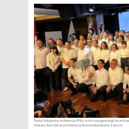
Baru
Ditetapkan
Kemenkumham
Partai Solidaritas Indonesia (PSI) resmi mengantongi Surat 
Hukum dan Hak Asasi Manusia (Kemenkumham). Foto:Ist