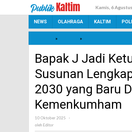
Lewati
Kamis, 6 Agustu
ke
konten
NEWS
OLAHRAGA
KALTIM
POLI
Beranda
»
POLITIK
»
Bapak
J
Jadi
Bapak J Jadi Ket
Ketua
Dewan
Susunan Lengkap
Pembina,
Ini
2030 yang Baru D
Susunan
Lengkap
Kemenkumham
Pengurus
PSI
2025-
10 Oktober 2025
oleh
-
2030
Editor
oleh
Editor
yang