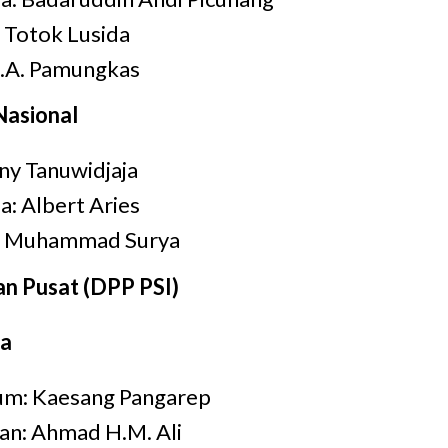
: Totok Lusida
E.A. Pamungkas
asional
ny Tanuwidjaja
a: Albert Aries
s: Muhammad Surya
n Pusat (DPP PSI)
ma
m: Kaesang Pangarep
an: Ahmad H.M. Ali