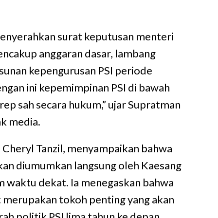
 menyerahkan surat keputusan menteri
ncakup anggaran dasar, lambang
susunan kepengurusan PSI periode
ngan ini kepemimpinan PSI di bawah
ep sah secara hukum,” ujar Supratman
k media.
I, Cheryl Tanzil, menyampaikan bahwa
akan diumumkan langsung oleh Kaesang
m waktu dekat. Ia menegaskan bahwa
t merupakan tokoh penting yang akan
h politik PSI lima tahun ke depan.