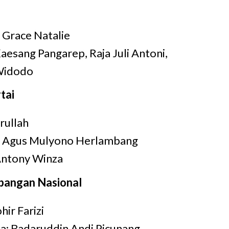
: Grace Natalie
aesang Pangarep, Raja Juli Antoni,
 Widodo
tai
rullah
s: Agus Mulyono Herlambang
Antony Winza
bangan Nasional
ir Farizi
a: Badaruddin Andi Picunang