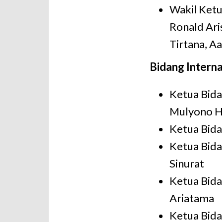
Wakil Ket
Ronald Ari
Tirtana, A
Bidang Interna
Ketua Bida
Mulyono H
Ketua Bida
Ketua Bidan
Sinurat
Ketua Bid
Ariatama
Ketua Bida