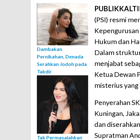
PUBLIKKALT
(PSI) resmi me
Kepengurusan 
Hukum dan Hak
Dambakan
Dalam struktur
Pernikahan, Denada
menjabat seba
Serahkan Jodoh pada
Takdir
Ketua Dewan P
misterius yang 
Penyerahan SK
Kuningan, Jaka
dan diserahka
Supratman Andi
Tak Permasalahkan