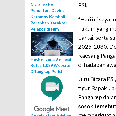
PSI.
Citranya ke
Penonton, Davina
Karamoy Kembali
“Hari ini saya
Perankan Karakter
hukum yang me
Pelakor di Film
partai, serta 
2025-2030. De
Kaesang Pangar
Hacker yang Berhasil
di hadapan awa
Retas 1.039 Website
Ditangkap Polisi
Juru Bicara PS
figur Bapak J 
Pangarep dala
sosok tersebu
memperkuat ara
Google Meet Adakan