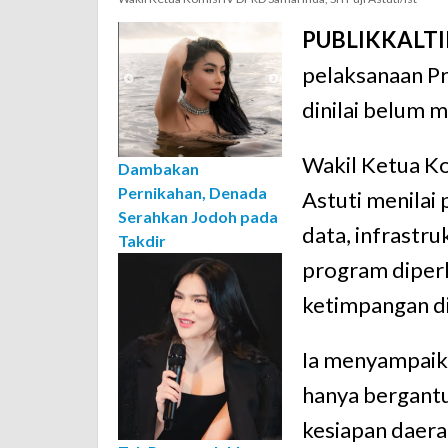
PUBLIKKALT
pelaksanaan P
dinilai belum m
Wakil Ketua K
Dambakan
Pernikahan, Denada
Astuti
menilai
Serahkan Jodoh pada
data, infrastr
Takdir
program diper
ketimpangan di
Ia menyampaik
hanya bergantu
kesiapan daer