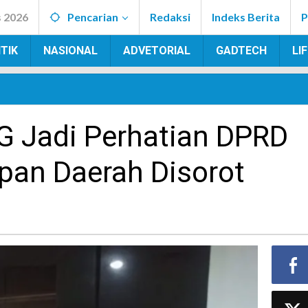
s 2026
Pencarian
Redaksi
Indeks Berita
P
TIK
NASIONAL
ADVETORIAL
GADTECH
LI
 Jadi Perhatian DPRD
pan Daerah Disorot