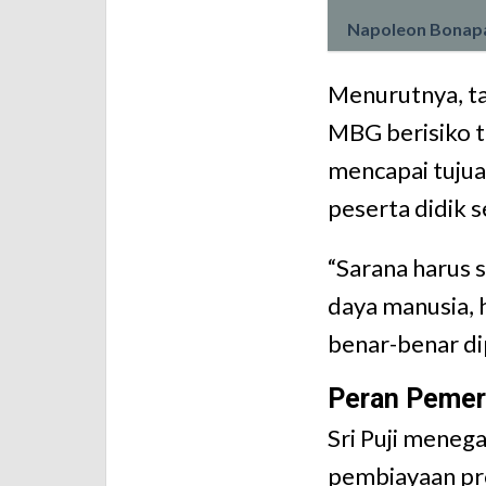
Napoleon Bonapar
Menurutnya, t
MBG berisiko ti
mencapai tujua
peserta didik s
“Sarana harus 
daya manusia, 
benar-benar di
Peran Pemer
Sri Puji meneg
pembiayaan pr