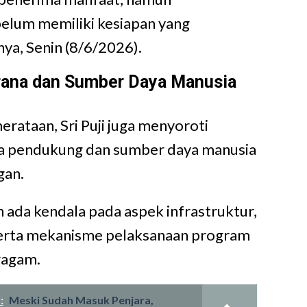
elum memiliki kesiapan yang
nya, Senin (8/6/2026).
rana dan Sumber Daya Manusia
erataan, Sri Puji juga menyoroti
na pendukung dan sumber daya manusia
gan.
h ada kendala pada aspek infrastruktur,
serta mekanisme pelaksanaan program
ragam.
:
Meski Sudah Masuk Penjara,