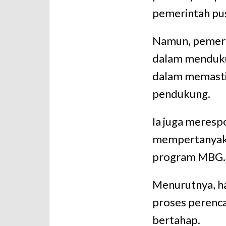
pemerintah pu
Namun, pemeri
dalam menduku
dalam memasti
pendukung.
Ia juga meresp
mempertanyak
program MBG.
Menurutnya, hal
proses perenca
bertahap.