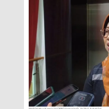
Wakil Ketua Komisi IV DPRD Samarinda, Sri Puji Astuti/ist