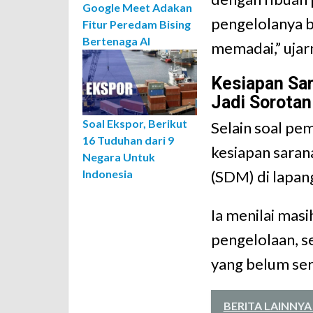
Google Meet Adakan
pengelolanya b
Fitur Peredam Bising
Bertenaga AI
memadai,” ujar
Kesiapan Sa
Jadi Sorotan
Soal Ekspor, Berikut
Selain soal pem
16 Tuduhan dari 9
kesiapan sara
Negara Untuk
(SDM) di lapan
Indonesia
Ia menilai masi
pengelolaan, 
yang belum se
BERITA LAINNYA 