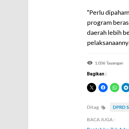
“Perlu dipaha
program berasa
daerah lebih 
pelaksanaannya
1.036 Tayangan
Bagikan :
Ditag
DPRD S
BACA JUGA :