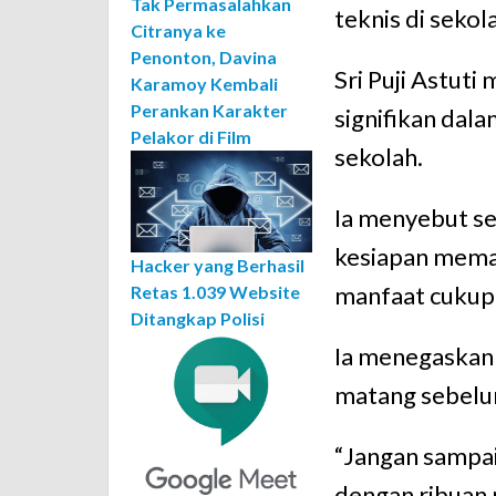
Tak Permasalahkan
teknis di seko
Citranya ke
Penonton, Davina
Sri Puji Astuti
Karamoy Kembali
Perankan Karakter
signifikan dal
Pelakor di Film
sekolah.
Ia menyebut se
kesiapan mema
Hacker yang Berhasil
manfaat cukup 
Retas 1.039 Website
Ditangkap Polisi
Ia menegaskan 
matang sebelum
“Jangan sampai
dengan ribuan