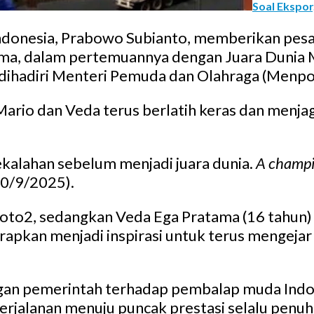
Soal Ekspor
Indonesia, Prabowo Subianto, memberikan pes
tama, dalam pertemuannya dengan Juara Dunia 
 dihadiri Menteri Pemuda dan Olahraga (Menpor
rio dan Veda terus berlatih keras dan menj
alahan sebelum menjadi juara dunia.
A champi
30/9/2025).
as Moto2, sedangkan Veda Ega Pratama (16 tahun
apkan menjadi inspirasi untuk terus mengeja
n pemerintah terhadap pembalap muda Indones
rjalanan menuju puncak prestasi selalu penu