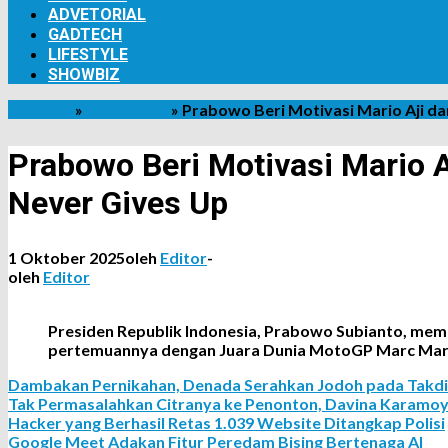
ADVETORIAL
GADTECH
LIFESTYLE
SHOWBIZ
Beranda
»
NASIONAL
»
Prabowo Beri Motivasi Mario Aji d
Prabowo Beri Motivasi Mario 
Never Gives Up
1 Oktober 2025
oleh
Editor
-
oleh
Editor
Presiden Republik Indonesia, Prabowo Subianto, mem
pertemuannya dengan Juara Dunia MotoGP Marc Marquez
Dambakan Pernikahan, Denada Serahkan Jodoh pada Takdi
Tak Permasalahkan Citranya ke Penonton, Davina Karamoy 
Hacker yang Berhasil Retas 1.039 Website Ditangkap Polisi
Google Meet Adakan Fitur Peredam Bising Bertenaga AI