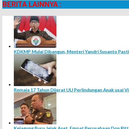
BERITA LAINNYA :
KDKMP Mulai Dibangun, Menteri Yandri Susanto Past
Remaja 17 Tahun Dijerat UU Perlindungan Anak usai Vi
Kejagung Buru Jejak Aset, Empat Perusahaan Don Rit