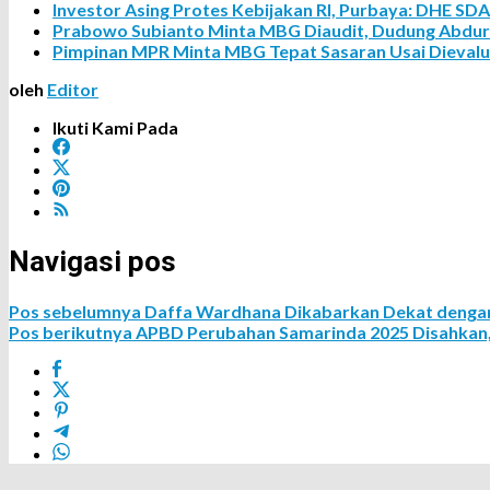
Investor Asing Protes Kebijakan RI, Purbaya: DHE SD
Prabowo Subianto Minta MBG Diaudit, Dudung Abdur
Pimpinan MPR Minta MBG Tepat Sasaran Usai Dievalu
oleh
Editor
Ikuti Kami Pada
Navigasi pos
Pos sebelumnya
Daffa Wardhana Dikabarkan Dekat dengan 
Pos berikutnya
APBD Perubahan Samarinda 2025 Disahkan, S