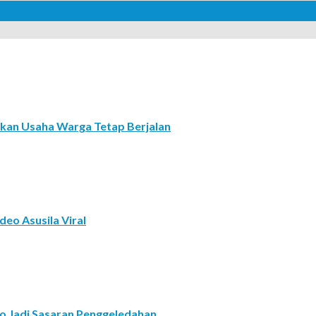
ikan Usaha Warga Tetap Berjalan
deo Asusila Viral
to Jadi Sasaran Penggeledahan