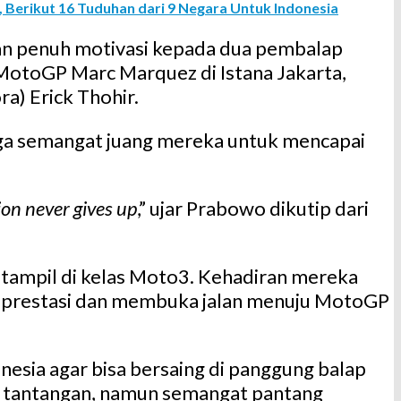
, Berikut 16 Tuduhan dari 9 Negara Untuk Indonesia
an penuh motivasi kepada dua pembalap
MotoGP Marc Marquez di Istana Jakarta,
a) Erick Thohir.
aga semangat juang mereka untuk mencapai
on never gives up
,” ujar Prabowo dikutip dari
) tampil di kelas Moto3. Kehadiran mereka
r prestasi dan membuka jalan menuju MotoGP
ia agar bisa bersaing di panggung balap
h tantangan, namun semangat pantang