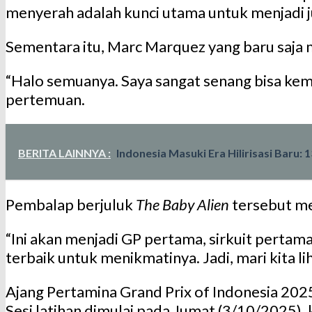
menyerah adalah kunci utama untuk menjadi j
Sementara itu, Marc Marquez yang baru saja m
“Halo semuanya. Saya sangat senang bisa kemba
pertemuan.
BERITA LAINNYA :
Indonesia Masuki Era Hilirisasi Baru:
Pembalap berjuluk
The Baby Alien
tersebut men
“Ini akan menjadi GP pertama, sirkuit pertama
terbaik untuk menikmatinya. Jadi, mari kita l
Ajang Pertamina Grand Prix of Indonesia 2025
Sesi latihan dimulai pada Jumat (3/10/2025), 