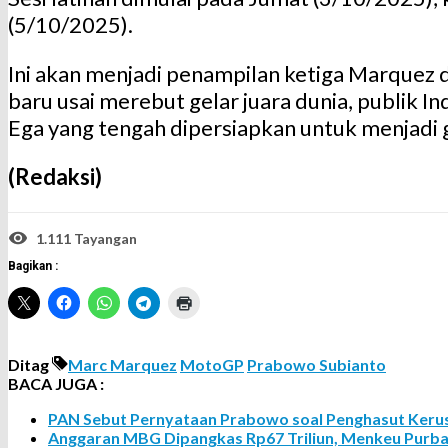
(5/10/2025).
Ini akan menjadi penampilan ketiga Marquez 
baru usai merebut gelar juara dunia, publik
Ega yang tengah dipersiapkan untuk menjadi 
(Redaksi)
1.111 Tayangan
Bagikan :
Ditag
Marc Marquez
MotoGP
Prabowo Subianto
BACA JUGA :
PAN Sebut Pernyataan Prabowo soal Penghasut Kerus
Anggaran MBG Dipangkas Rp67 Triliun, Menkeu Purba