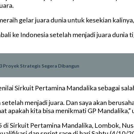
uara.
eraih gelar juara dunia untuk kesekian kaliny
li ke Indonesia setelah menjadi juara dunia tig
 13 Proyek Strategis Segera Dibangun
ilai Sirkuit Pertamina Mandalika sebagai salah
 setelah menjadi juara. Dan saya akan berusaha
ihat apakah kita bisa menikmati GP Mandalika,”
 di Sirkuit Pertamina Mandalika, Lombok, Nusa 
kualifikasi dan sprint race di hari Sabtu (4/1